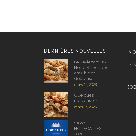
DERNIÈRES NOUVELLES
NO
Le Saviez-vous ?
N
Notre Streetfood
est Chic et
Goûteuse
mars 24, 2026
JO
Quelques
nouveautés !
mars 24, 2026
Salon
HORECALPES
2026