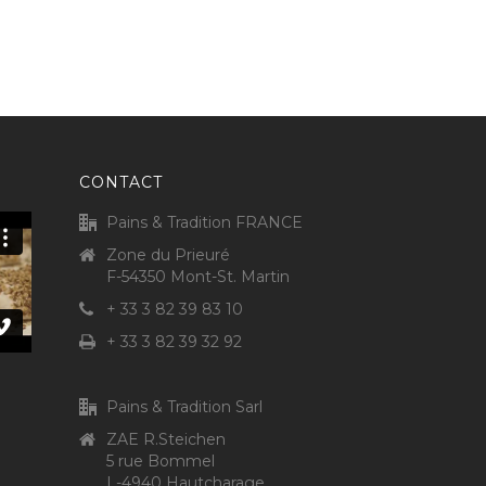
CONTACT
Pains & Tradition FRANCE
Zone du Prieuré
F-54350 Mont-St. Martin
+ 33 3 82 39 83 10
+ 33 3 82 39 32 92
Pains & Tradition Sarl
ZAE R.Steichen
5 rue Bommel
L-4940 Hautcharage