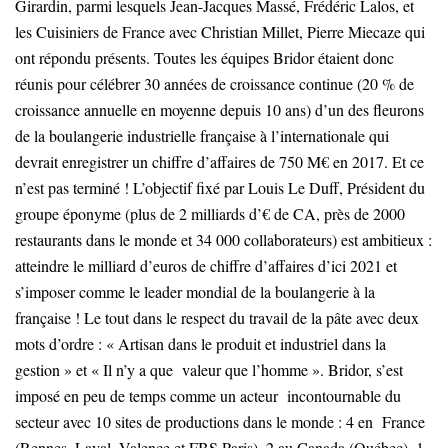
Girardin, parmi lesquels Jean-Jacques Massé, Frédéric Lalos, et
les Cuisiniers de France avec Christian Millet, Pierre Miecaze qui
ont répondu présents. Toutes les équipes Bridor étaient donc
réunis pour célébrer 30 années de croissance continue (20 % de
croissance annuelle en moyenne depuis 10 ans) d’un des fleurons
de la boulangerie industrielle française à l’internationale qui
devrait enregistrer un chiffre d’affaires de 750 M€ en 2017. Et ce
n’est pas terminé ! L’objectif fixé par Louis Le Duff, Président du
groupe éponyme (plus de 2 milliards d’€ de CA, près de 2000
restaurants dans le monde et 34 000 collaborateurs) est ambitieux :
atteindre le milliard d’euros de chiffre d’affaires d’ici 2021 et
s’imposer comme le leader mondial de la boulangerie à la
française ! Le tout dans le respect du travail de la pâte avec deux
mots d’ordre : « Artisan dans le produit et industriel dans la
gestion » et « Il n’y a que valeur que l’homme ». Bridor, s’est
imposé en peu de temps comme un acteur incontournable du
secteur avec 10 sites de productions dans le monde : 4 en France
(Rennes, Laval, Valence et FBS Paris), 2 au Canada (Québec), 1