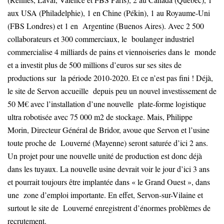
aux USA (Philadelphie), 1 en Chine (Pékin), 1 au Royaume-Uni
(FBS Londres) et 1 en Argentine (Buenos Aires). Avec 2 500
collaborateurs et 300 commerciaux, le boulanger industriel
commercialise 4 milliards de pains et viennoiseries dans le monde
et a investit plus de 500 millions d’euros sur ses sites de
productions sur la période 2010-2020. Et ce n’est pas fini ! Déjà,
le site de Servon accueille depuis peu un nouvel investissement de
50 M€ avec l’installation d’une nouvelle plate-forme logistique
ultra robotisée avec 75 000 m2 de stockage. Mais, Philippe
Morin, Directeur Général de Bridor, avoue que Servon et l’usine
toute proche de Louverné (Mayenne) seront saturée d’ici 2 ans.
Un projet pour une nouvelle unité de production est donc déjà
dans les tuyaux. La nouvelle usine devrait voir le jour d’ici 3 ans
et pourrait toujours être implantée dans « le Grand Ouest », dans
une zone d’emploi importante. En effet, Servon-sur-Vilaine et
surtout le site de Louverné enregistrent d’énormes problèmes de
recrutement.