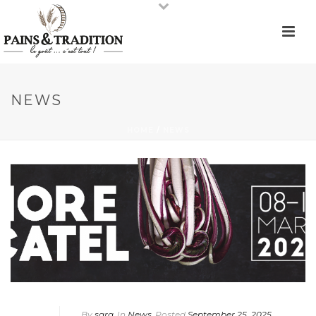
NEWS
HOME
/
NEWS
By
sara
In
News
Posted
September 25, 2025