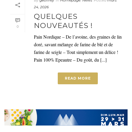
By
geoffrey
In
Homepage
,
News
Posted
mars
24, 2026
QUELQUES
NOUVEAUTÉS !
0
Pain Nordique – De l’avoine, des graines de lin
doré, savant mélange de farine de blé et de
farine de seigle – Tout simplement un délice !
Pain 100% Epeautre – Du goût, du [...]
READ MORE