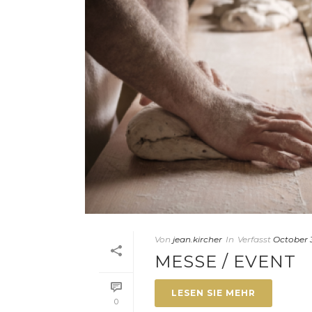
Von
jean.kircher
In
Verfasst
October 3
MESSE / EVENT
LESEN SIE MEHR
0