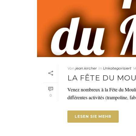
Von
jean.kircher
In
Unkategorisiert
V
LA FÊTE DU MOUL
Venez nombreux à la Fête du Moulin
0
différentes activités (trampoline, fa
LESEN SIE MEHR