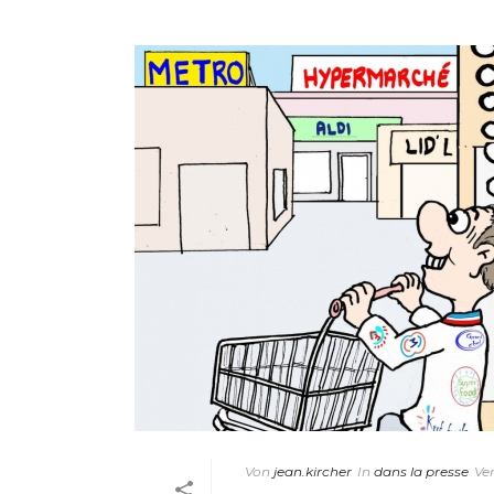
Von
jean.kircher
In
dans la presse
Ver