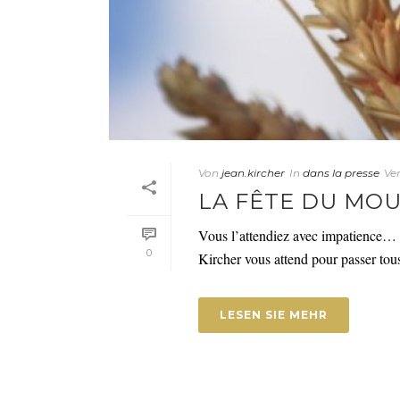
Von
jean.kircher
In
dans la presse
Ver
LA FÊTE DU MOU
Vous l’attendiez avec impatience… A
0
Kircher vous attend pour passer tous
LESEN SIE MEHR