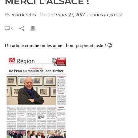
MERCI L’ALSACE !
By
jean.kircher
Posted
mars 23, 2017
In
dans la presse
0
Un article comme on les aime : bon, propre et juste ! 😉