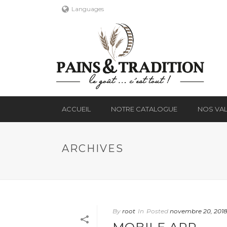
Languages
ACCUEIL
NOTRE CATALOGUE
NOS VA
ARCHIVES
By
root
In
Posted
novembre 20, 201