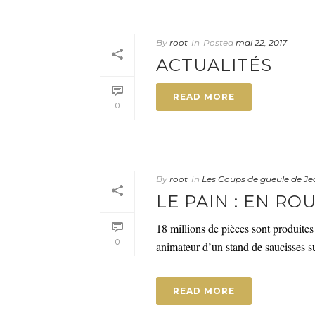
By
root
In
Posted
mai 22, 2017
ACTUALITÉS
READ MORE
0
By
root
In
Les Coups de gueule de Je
LE PAIN : EN RO
18 millions de pièces sont produite
0
animateur d’un stand de saucisses su
READ MORE