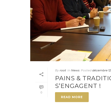
By
root
In
News
Posted
décembre 12
PAINS & TRADIT
S’ENGAGENT !
0
READ MORE