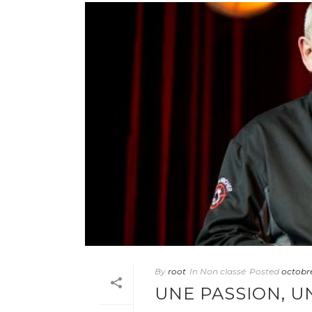
By
root
In
Non classé
Posted
octobre
UNE PASSION, U